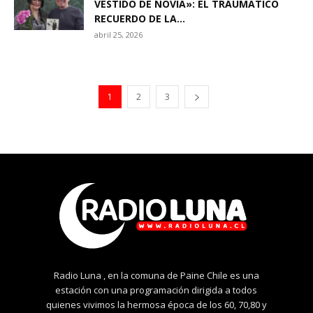
VESTIDO DE NOVIA»: EL TRAUMÁTICO
RECUERDO DE LA...
abril 25, 2026
1
2
3
Radio Luna , en la comuna de Paine Chile es una
estación con una programación dirigida a todos
quienes vivimos la hermosa época de los 60, 70,80 y