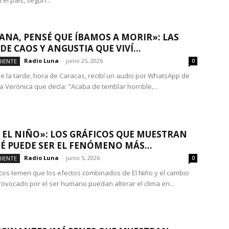
el país, según...
NA, PENSÉ QUE ÍBAMOS A MORIR»: LAS
DE CAOS Y ANGUSTIA QUE VIVÍ...
Radio Luna
-
junio 25, 2026
IENTE
0
 de la tarde, hora de Caracas, recibí un audio por WhatsApp de
 Verónica que decía: "Acaba de temblar horrible,...
 EL NIÑO»: LOS GRÁFICOS QUE MUESTRAN
É PUEDE SER EL FENÓMENO MÁS...
Radio Luna
-
junio 5, 2026
IENTE
0
ficos temen que los efectos combinados de El Niño y el cambio
provocado por el ser humano puedan alterar el clima en...