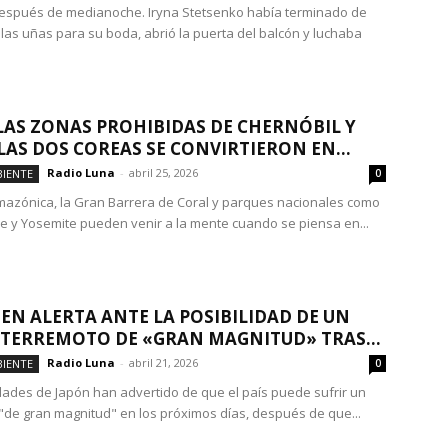
espués de medianoche. Iryna Stetsenko había terminado de
 las uñas para su boda, abrió la puerta del balcón y luchaba
AS ZONAS PROHIBIDAS DE CHERNÓBIL Y
LAS DOS COREAS SE CONVIRTIERON EN...
Radio Luna
-
abril 25, 2026
IENTE
0
mazónica, la Gran Barrera de Coral y parques nacionales como
e y Yosemite pueden venir a la mente cuando se piensa en...
 EN ALERTA ANTE LA POSIBILIDAD DE UN
TERREMOTO DE «GRAN MAGNITUD» TRAS...
Radio Luna
-
abril 21, 2026
IENTE
0
dades de Japón han advertido de que el país puede sufrir un
"de gran magnitud" en los próximos días, después de que...