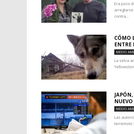
Era poco d
arreglarse
contra...
CÓMO L
ENTRE 
MEDIO AMB
La selva a
Yellowston
JAPÓN,
NUEVO 
MEDIO AMB
Las autori
terremoto 