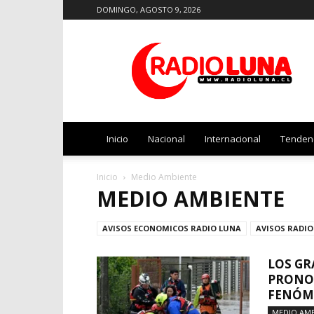
DOMINGO, AGOSTO 9, 2026
Radio
Luna
Inicio
Nacional
Internacional
Tenden
Inicio
Medio Ambiente
MEDIO AMBIENTE
AVISOS ECONOMICOS RADIO LUNA
AVISOS RADIO
LOS GR
PRONOS
FENÓME
MEDIO AMB