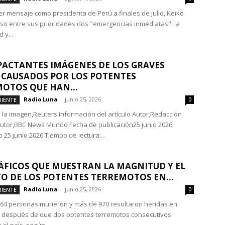
er mensaje como presidenta de Perú a finales de julio, Keiko
uso entre sus prioridades dos "emergencias inmediatas": la
 y...
PACTANTES IMÁGENES DE LOS GRAVES
CAUSADOS POR LOS POTENTES
OTOS QUE HAN...
Radio Luna
-
junio 25, 2026
IENTE
0
la imagen,Reuters Información del artículo Autor,Redacción
 autor,BBC News Mundo Fecha de publicación25 junio 2026
 25 junio 2026 Tiempo de lectura:...
ÁFICOS QUE MUESTRAN LA MAGNITUD Y EL
O DE LOS POTENTES TERREMOTOS EN...
Radio Luna
-
junio 25, 2026
IENTE
0
64 personas murieron y más de 970 resultaron heridas en
 después de que dos potentes terremotos consecutivos