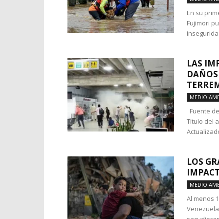
En su prim
Fujimori p
inseguridad
LAS IM
DAÑOS 
TERREM
MEDIO AMB
Fuente de 
Título del
Actualizado
LOS GR
IMPACT
MEDIO AMB
Al menos 1
Venezuela