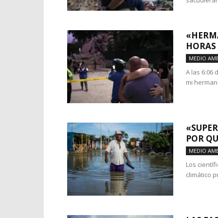
sacudieran 
«HERMA
HORAS 
MEDIO AMB
A las 6:06
mi hermana
«SUPER
POR QU
MEDIO AMB
Los cientí
climático 