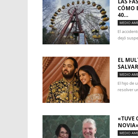
LAS FA
CÓMO E
40...
MEDIO AMB
El accident
dejó suspe
EL MUL
SALVAR
MEDIO AMB
El hijo de 
resolver un
«TUVE 
NOVIA»
MEDIO AMB