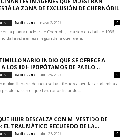
SCINANTES IMÁGENES QUE MUESTRAN
STÁ LA ZONA DE EXCLUSIÓN DE CHERNÓBIL
Radio Luna
-
mayo 2, 2026
IENTE
0
e en la planta nuclear de Chernóbil, ocurrido en abril de 1986,
ndida la vida en esa región de la que fuera...
TIMILLONARIO INDIO QUE SE OFRECE A
 A LOS 80 HIPOPÓTAMOS DE PABLO...
Radio Luna
-
abril 29, 2026
IENTE
0
un multimillonario de India se ha ofrecido a ayudar a Colombia a
 problema con el que lleva años lidiando:...
QUE HUIR DESCALZA CON MI VESTIDO DE
: EL TRAUMÁTICO RECUERDO DE LA...
Radio Luna
-
abril 25, 2026
IENTE
0