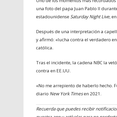
Uno de los momentos más recordados d
una foto del papa Juan Pablo II durant
estadounidense
Saturday Night Live
, en
Después de una interpretación a capel
y afirmó: «lucha contra el verdadero e
católica.
Tras el incidente, la cadena NBC la vet
contra en EE.UU.
«No me arrepiento de haberlo hecho. Fue
diario
New York Times
en 2021.
Recuerda que puedes recibir notificaci
nuestra app y actívalas para no perder