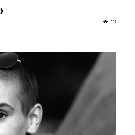
»
1009