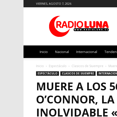
VIERNES, AGOSTO 7, 2026
Radio
Luna
Inicio
Nacional
Internacional
Tenden
Inicio
Espectáculo
Clasicos de Siuempre
Muere
ESPECTÁCULO
CLASICOS DE SIUEMPRE
INTERNACIO
MUERE A LOS 5
O’CONNOR, LA
INOLVIDABLE 