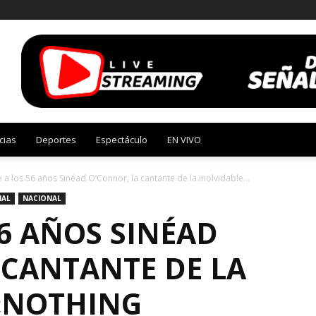
cias
Deportes
Espectáculo
EN VIVO
 a los 56 años Sinéad O’Connor, la cantante de la inolvidable...
NAL
NACIONAL
6 AÑOS SINÉAD
 CANTANTE DE LA
«NOTHING