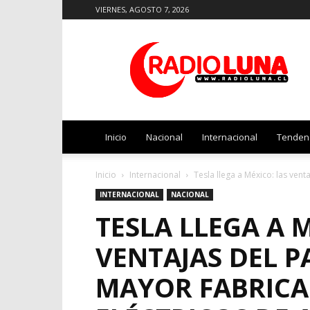
VIERNES, AGOSTO 7, 2026
Radio
Luna
Inicio
Nacional
Internacional
Tenden
Inicio
Internacional
Tesla llega a México: las venta
INTERNACIONAL
NACIONAL
TESLA LLEGA A 
VENTAJAS DEL PA
MAYOR FABRICA