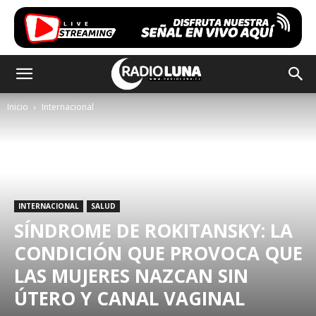
Inicio
Internacional
INTERNACIONAL
SALUD
SÍNDROME DE ROKITANSKY: LA
CONDICIÓN QUE PROVOCA QUE
LAS MUJERES NAZCAN SIN
ÚTERO Y CANAL VAGINAL