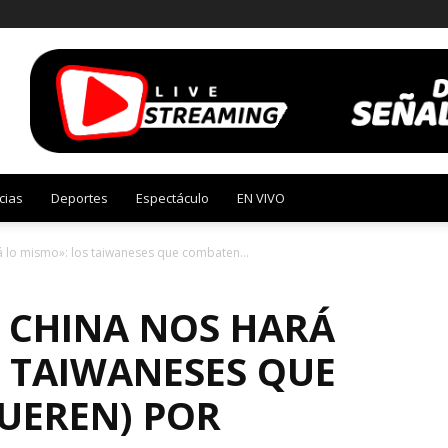
cias
Deportes
Espectáculo
EN VIVO
á lo mismo»: los taiwaneses que combaten...
, CHINA NOS HARÁ
S TAIWANESES QUE
UEREN) POR