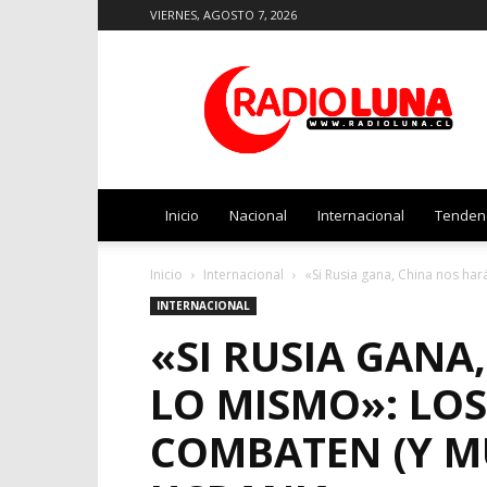
VIERNES, AGOSTO 7, 2026
Radio
Luna
Inicio
Nacional
Internacional
Tenden
Inicio
Internacional
«Si Rusia gana, China nos har
INTERNACIONAL
«SI RUSIA GANA
LO MISMO»: LO
COMBATEN (Y M