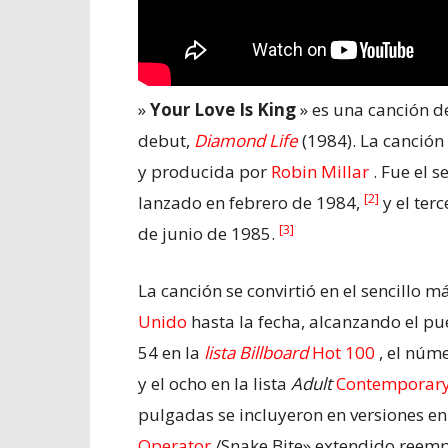
»
Your Love Is King
» es una canción d
debut,
Diamond Life
(1984). La canción
y producida por
Robin Millar
. Fue el s
[2]
lanzado en febrero de 1984,
y el terc
[3]
de junio de 1985.
La canción se convirtió en el sencillo má
Unido
hasta la fecha, alcanzando el pu
54 en la
lista Billboard
Hot 100
, el núm
y el ocho en la
lista
Adult
Contemporary
pulgadas se incluyeron en versiones en
Operator
/Snake Bite» extendido reemp