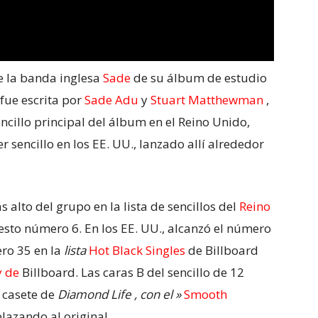
e la banda inglesa
Sade
de su álbum de estudio
 fue escrita por
Sade Adu
y
Stuart Matthewman
,
encillo principal del álbum en el Reino Unido,
er sencillo en los EE. UU., lanzado allí alrededor
s alto del grupo en la lista de sencillos del
Reino
esto número 6. En los EE. UU., alcanzó el número
ero 35 en
la
lista
Hot Black Singles
de Billboard
 de
Billboard. Las caras B del sencillo de 12
 casete de
Diamond Life , con el »
Smooth
lazando al original.