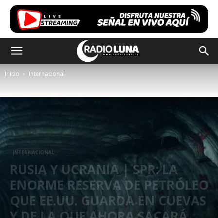
Inicio
Internacional
INTERNACIONAL
RUSIA Y UCRANIA | SPR: LA
ENORME RESERVA DE PETRÓLEO
QUE EE.UU. GUARDA EN CUEVAS
Y DE LA QUE AHORA SACARÁ