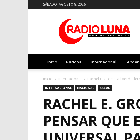
SÁBADO, AGOSTO 8, 2026
Radio
Luna
Inicio
Nacional
Internacional
Tenden
Inicio
Internacional
Rachel E. Gross: «El verdader
INTERNACIONAL
NACIONAL
SALUD
RACHEL E. GR
PENSAR QUE E
UNIVERSAL P