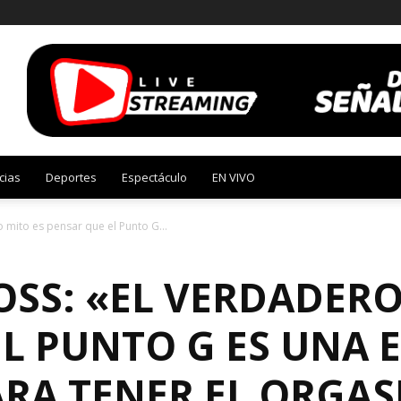
cias
Deportes
Espectáculo
EN VIVO
o mito es pensar que el Punto G...
OSS: «EL VERDADERO
L PUNTO G ES UNA 
ARA TENER EL ORGA