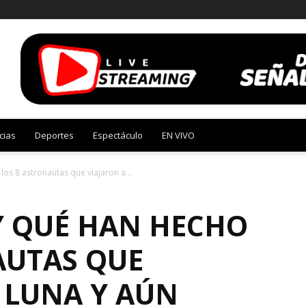
cias
Deportes
Espectáculo
EN VIVO
os 8 astronautas que viajaron a...
Y QUÉ HAN HECHO
AUTAS QUE
 LUNA Y AÚN