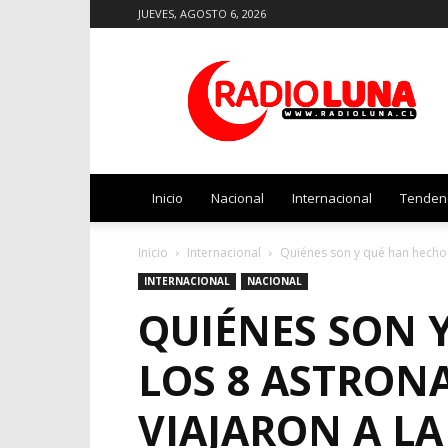
JUEVES, AGOSTO 6, 2026
Radio
Luna
Inicio
Nacional
Internacional
Tenden
Inicio
Internacional
Quiénes son y qué han hecho l
INTERNACIONAL
NACIONAL
QUIÉNES SON 
LOS 8 ASTRON
VIAJARON A LA