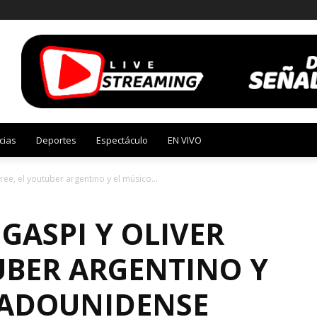
cias
Deportes
Espectáculo
EN VIVO
ee, el youtuber argentino y el músico...
GASPI Y OLIVER
UBER ARGENTINO Y
TADOUNIDENSE