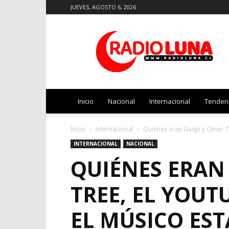
JUEVES, AGOSTO 6, 2026
Radio
Luna
Inicio
Nacional
Internacional
Tenden
Inicio
Internacional
Quiénes eran Gaspi y Oliver Tr
INTERNACIONAL
NACIONAL
QUIÉNES ERAN 
TREE, EL YOUT
EL MÚSICO ES