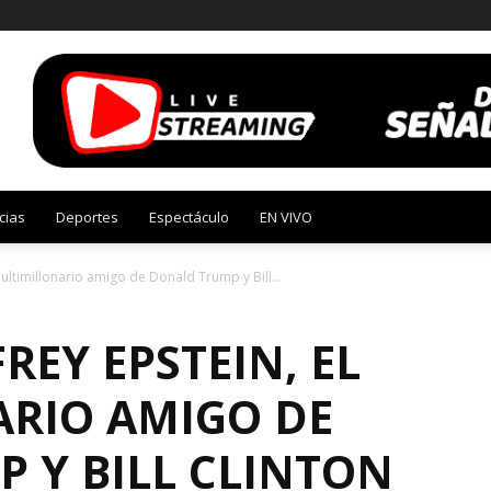
cias
Deportes
Espectáculo
EN VIVO
multimillonario amigo de Donald Trump y Bill...
REY EPSTEIN, EL
RIO AMIGO DE
 Y BILL CLINTON