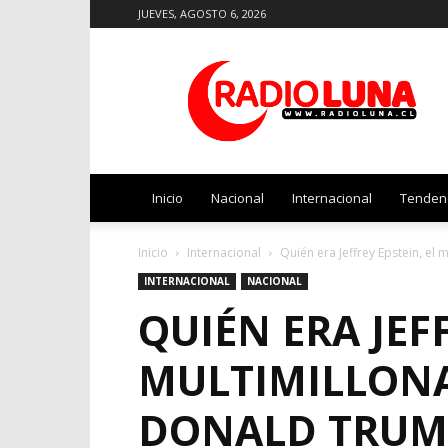
JUEVES, AGOSTO 6, 2026
Radio
Luna
Inicio
Nacional
Internacional
Tenden
Inicio
Internacional
Quién era Jeffrey Epstein, el 
INTERNACIONAL
NACIONAL
QUIÉN ERA JEFF
MULTIMILLONA
DONALD TRUMP