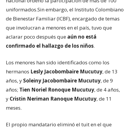
nacional ordenó la participación de más de 100
uniformados.Sin embargo, el Instituto Colombiano
de Bienestar Familiar (ICBF), encargado de temas
que involucran a menores en el país, tuvo que
aclarar poco después que
aún no está
confirmado el hallazgo
de
l
os niños
.
Los menores han sido identificados como los
hermanos
Lesly Jacobombaire Mucutuy
, de 13
años, y
Soleiny Jacobombaire Mucutuy
, de 9
años;
Tien Noriel Ronoque Mucutuy
, de 4 años,
y
Cristin Neriman Ranoque Mucutuy
, de 11
meses.
El propio mandatario eliminó el tuit en el que