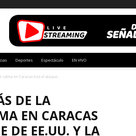
cias
Deportes
Espectáculo
EN VIVO
 calma en Caracas tras el ataque...
S DE LA
MA EN CARACAS
 DE EE.UU. Y LA