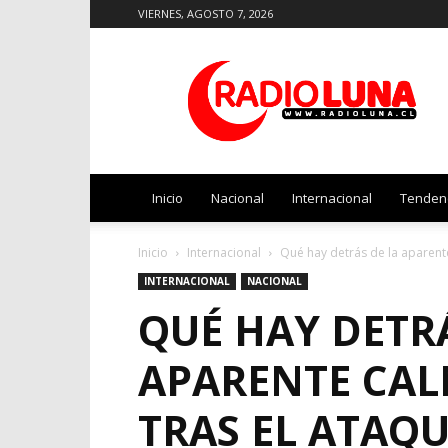
VIERNES, AGOSTO 7, 2026
Radio
Luna
Inicio
Nacional
Internacional
Tenden
Inicio
Internacional
Qué hay detrás de la aparente
INTERNACIONAL
NACIONAL
QUÉ HAY DETRÁ
APARENTE CAL
TRAS EL ATAQUE