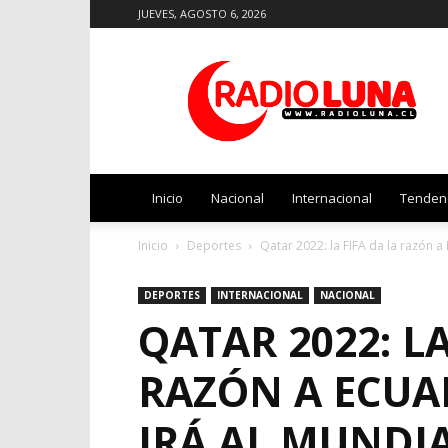
JUEVES, AGOSTO 6, 2026
Radio
Luna
Inicio
Nacional
Internacional
Tenden
Inicio
Deportes
Qatar 2022: la FIFA da la razón a 
DEPORTES
INTERNACIONAL
NACIONAL
QATAR 2022: LA
RAZÓN A ECUA
IRÁ AL MUNDI