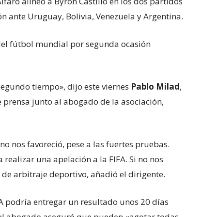
faro alineó a Byron Castillo en los dos partidos
ón ante Uruguay, Bolivia, Venezuela y Argentina.
del fútbol mundial por segunda ocasión
egundo tiempo», dijo este viernes
Pablo Milad
,
 prensa junto al abogado de la asociación,
no nos favoreció, pese a las fuertes pruebas.
ealizar una apelación a la FIFA. Si no nos
l de arbitraje deportivo, añadió el dirigente.
FA podría entregar un resultado unos 20 días
, el abogado aseguró que pueden «agotar todas