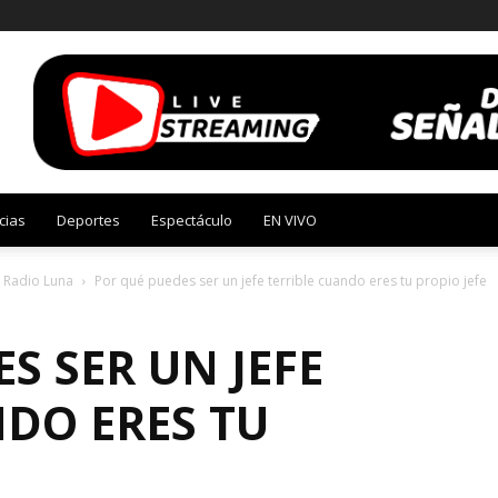
cias
Deportes
Espectáculo
EN VIVO
e Radio Luna
Por qué puedes ser un jefe terrible cuando eres tu propio jefe
S SER UN JEFE
NDO ERES TU