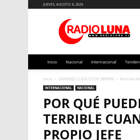
JUEVES, AGOSTO 6, 2026
Radio
Luna
Inicio
Nacional
Internacional
Tenden
Inicio
GRANDES CLASICOS DE SIEMPRE
Noticias d
INTERNACIONAL
NACIONAL
POR QUÉ PUEDE
TERRIBLE CUA
PROPIO JEFE