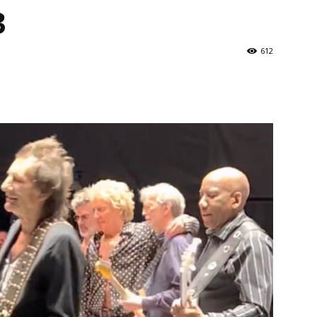
3
612