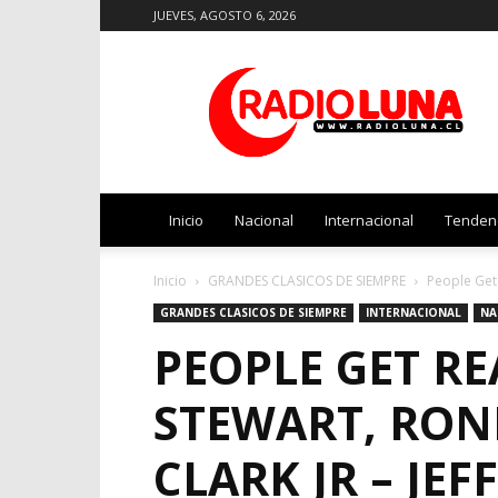
JUEVES, AGOSTO 6, 2026
Radio
Luna
Inicio
Nacional
Internacional
Tenden
Inicio
GRANDES CLASICOS DE SIEMPRE
People Get 
GRANDES CLASICOS DE SIEMPRE
INTERNACIONAL
NA
PEOPLE GET RE
STEWART, RON
CLARK JR – JEF