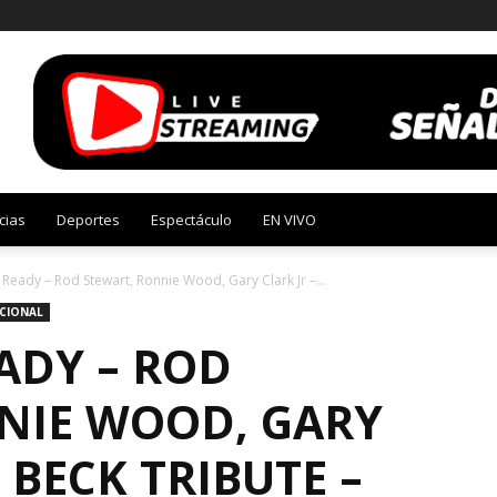
cias
Deportes
Espectáculo
EN VIVO
Ready – Rod Stewart, Ronnie Wood, Gary Clark Jr –...
CIONAL
ADY – ROD
NIE WOOD, GARY
F BECK TRIBUTE –