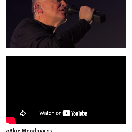
«Blue Monday»
es