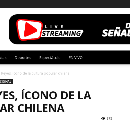
cias
Deportes
Espectáculo
EN VIVO
Reyes, ícono de la cultura popular chilena
CIONAL
ES, ÍCONO DE LA
AR CHILENA
875