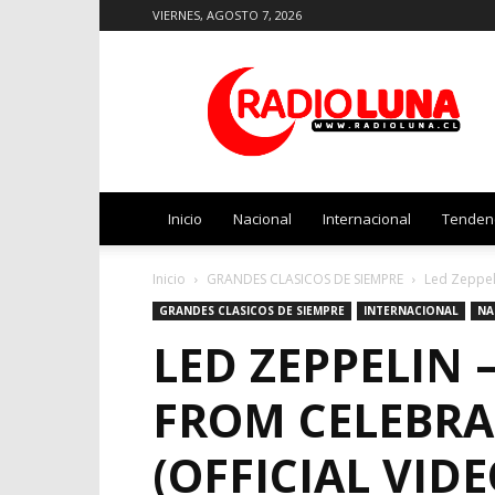
VIERNES, AGOSTO 7, 2026
Radio
Luna
Inicio
Nacional
Internacional
Tenden
Inicio
GRANDES CLASICOS DE SIEMPRE
Led Zeppeli
GRANDES CLASICOS DE SIEMPRE
INTERNACIONAL
NA
LED ZEPPELIN 
FROM CELEBRA
(OFFICIAL VIDE