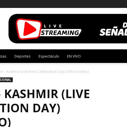
cias
Deportes
Espectáculo
EN VIVO
n – Kashmir (Live from Celebration Day) (Official Video)
CIONAL
– KASHMIR (LIVE
TION DAY)
O)