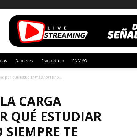
cias
Deportes
Espectáculo
EN VIVO
va: por qué estudiar más horas no...
 LA CARGA
R QUÉ ESTUDIAR
 SIEMPRE TE