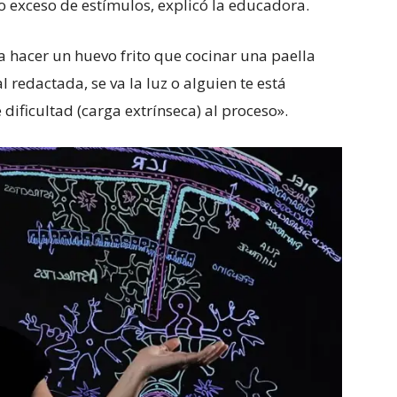
 exceso de estímulos, explicó la educadora.
a hacer un huevo frito que cocinar una paella
 redactada, se va la luz o alguien te está
ificultad (carga extrínseca) al proceso».