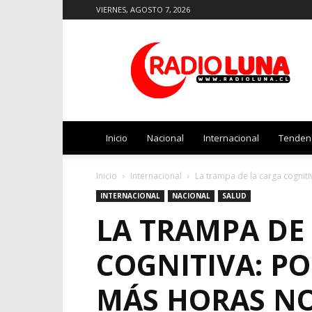
VIERNES, AGOSTO 7, 2026
Radio
Luna
Inicio
Nacional
Internacional
Tenden
Inicio
Internacional
La trampa de la carga cogniti
INTERNACIONAL
NACIONAL
SALUD
LA TRAMPA DE
COGNITIVA: PO
MÁS HORAS NO