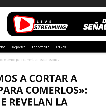
cias
Deportes
Espectáculo
EN VIVO
s muertos para comerlos»: las cartas que...
OS A CORTAR A
PARA COMERLOS»:
E REVELAN LA