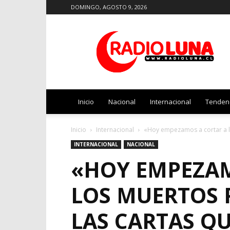
DOMINGO, AGOSTO 9, 2026
Radio
Luna
Inicio
Nacional
Internacional
Tenden
Inicio
Internacional
«Hoy empezamos a cortar a lo
INTERNACIONAL
NACIONAL
«HOY EMPEZAM
LOS MUERTOS 
LAS CARTAS QU