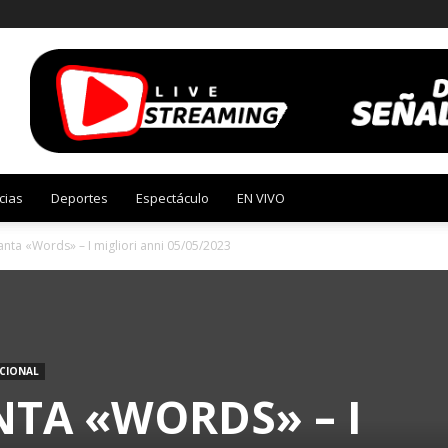
cias
Deportes
Espectáculo
EN VIVO
anta «Words» – I migliori anni 05/05/2023
CIONAL
NTA «WORDS» – I