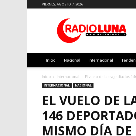
VIERNES, AGOSTO 7, 2026
Radio
Luna
Inicio
Nacional
Internacional
Tenden
Inicio
Internacional
El vuelo de la tragedia: los 
INTERNACIONAL
NACIONAL
EL VUELO DE L
146 DEPORTADO
MISMO DÍA DE