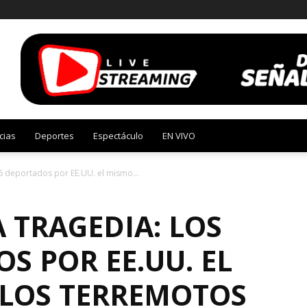
cias
Deportes
Espectáculo
EN VIVO
146 deportados por EE.UU. el mismo...
A TRAGEDIA: LOS
S POR EE.UU. EL
 LOS TERREMOTOS