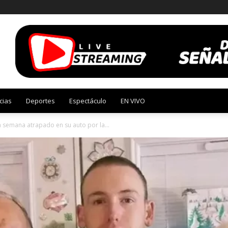
cias
Deportes
Espectáculo
EN VIVO
 semana atrapado en su auto por la...