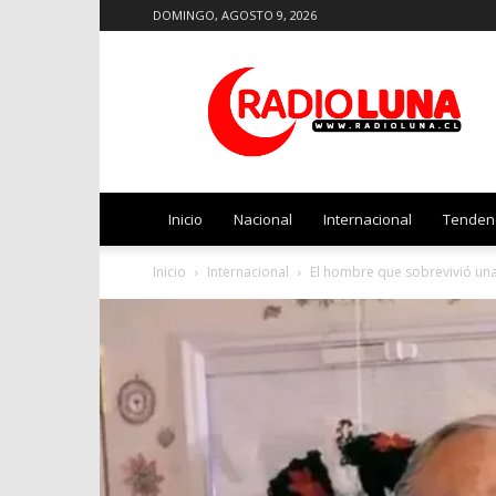
DOMINGO, AGOSTO 9, 2026
Radio
Luna
Inicio
Nacional
Internacional
Tenden
Inicio
Internacional
El hombre que sobrevivió una