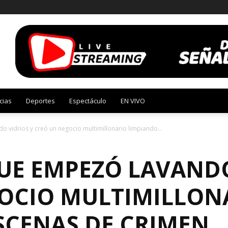
cias
Deportes
Espectáculo
EN VIVO
 vidrios y creó un negocio multimillonario limpiando...
UE EMPEZÓ LAVANDO
OCIO MULTIMILLON
SCENAS DE CRIMEN