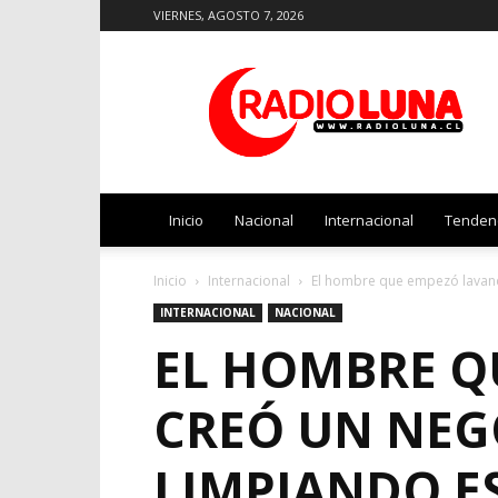
VIERNES, AGOSTO 7, 2026
Radio
Luna
Inicio
Nacional
Internacional
Tenden
Inicio
Internacional
El hombre que empezó lavando
INTERNACIONAL
NACIONAL
EL HOMBRE Q
CREÓ UN NEG
LIMPIANDO E