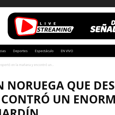
cias
Deportes
Espectáculo
EN VIVO
pertó en la mañana y encontró un...
N NORUEGA QUE DES
NCONTRÓ UN ENORM
JARDÍN