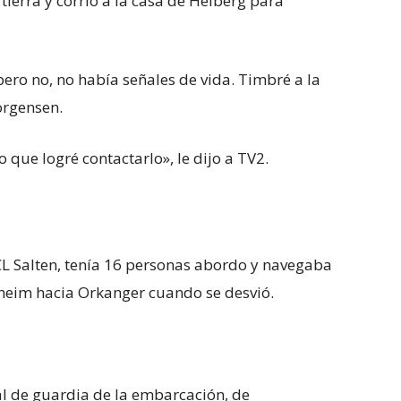
ierra y corrió a la casa de Helberg para
ero no, no había señales de vida. Timbré a la
orgensen.
 que logré contactarlo», le dijo a TV2.
CL Salten, tenía 16 personas abordo y navegaba
heim hacia Orkanger cuando se desvió.
al de guardia de la embarcación, de