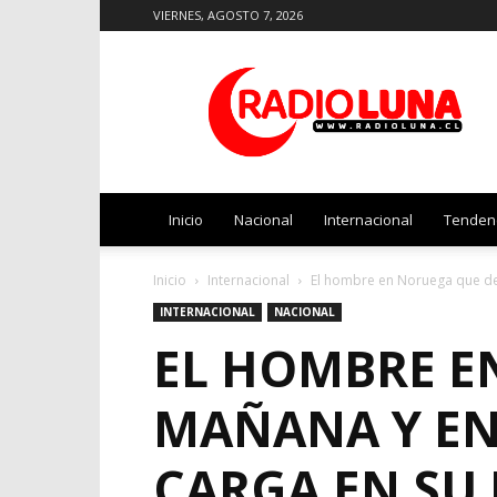
VIERNES, AGOSTO 7, 2026
Radio
Luna
Inicio
Nacional
Internacional
Tenden
Inicio
Internacional
El hombre en Noruega que des
INTERNACIONAL
NACIONAL
EL HOMBRE E
MAÑANA Y E
CARGA EN SU 