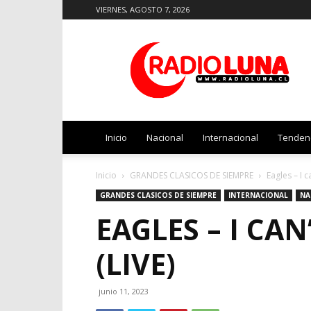
VIERNES, AGOSTO 7, 2026
Radio
Luna
Inicio
Nacional
Internacional
Tenden
Inicio
GRANDES CLASICOS DE SIEMPRE
Eagles – I c
GRANDES CLASICOS DE SIEMPRE
INTERNACIONAL
NA
EAGLES – I CA
(LIVE)
junio 11, 2023