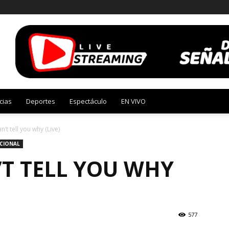
cias
Deportes
Espectáculo
EN VIVO
an’t tell you why (Live)
CIONAL
N’T TELL YOU WHY
577