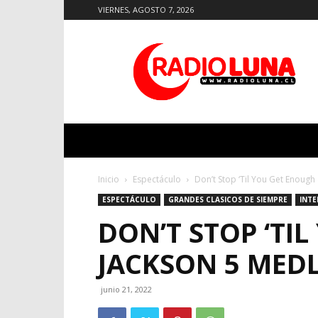
VIERNES, AGOSTO 7, 2026
Radio
Luna
Inicio
Espectáculo
Don’t Stop ‘Til You Get Enough 
ESPECTÁCULO
GRANDES CLASICOS DE SIEMPRE
INT
DON’T STOP ‘TI
JACKSON 5 MEDL
junio 21, 2022