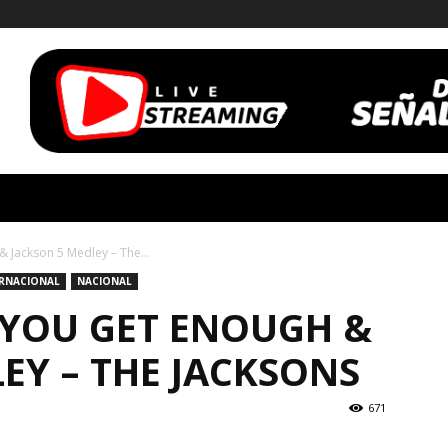
& Jackson 5 Medley – The...
ERNACIONAL
NACIONAL
L YOU GET ENOUGH &
EY – THE JACKSONS
671