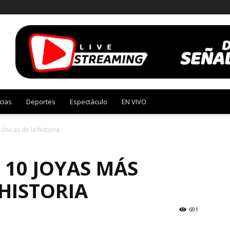
cias
Deportes
Espectáculo
EN VIVO
ónicas de la historia
 10 JOYAS MÁS
 HISTORIA
691