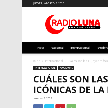
JUEVES, AGOSTO 6, 2026
Radio
Luna
Inicio
Nacional
Internacional
Tenden
Inicio
Internacional
Cuáles son las 10 joyas más ic
INTERNACIONAL
NACIONAL
CUÁLES SON LAS
ICÓNICAS DE LA
marzo 6, 2023