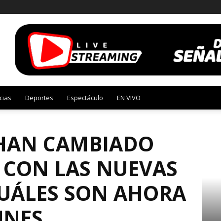
cias
Deportes
Espectáculo
EN VIVO
 síntomas con las nuevas variantes y cuáles...
 HAN CAMBIADO
 CON LAS NUEVAS
CUÁLES SON AHORA
UNES