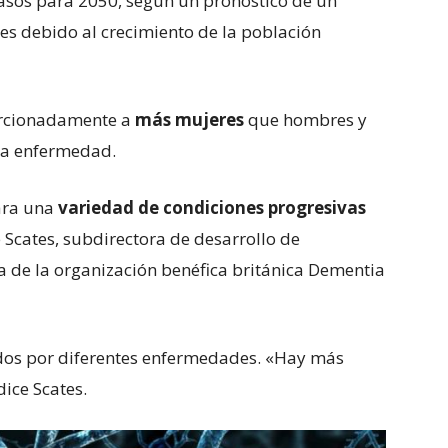
 casos para 2050, según un pronóstico de un
es debido al crecimiento de la población
orcionadamente a
más mujeres
que hombres y
na enfermedad.
ara una
variedad de condiciones progresivas
e Scates, subdirectora de desarrollo de
 de la organización benéfica británica Dementia
dos ​​por diferentes enfermedades. «Hay más
ice Scates.