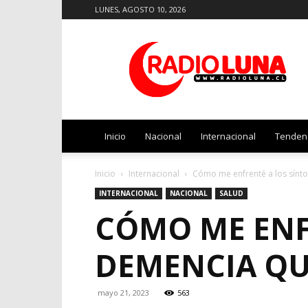
LUNES, AGOSTO 10, 2026
Radio
Luna
Inicio
Nacional
Internacional
Tenden
Inicio
Internacional
Cómo me enfrenté a los sín
INTERNACIONAL
NACIONAL
SALUD
CÓMO ME ENF
DEMENCIA QU
mayo 21, 2023
563