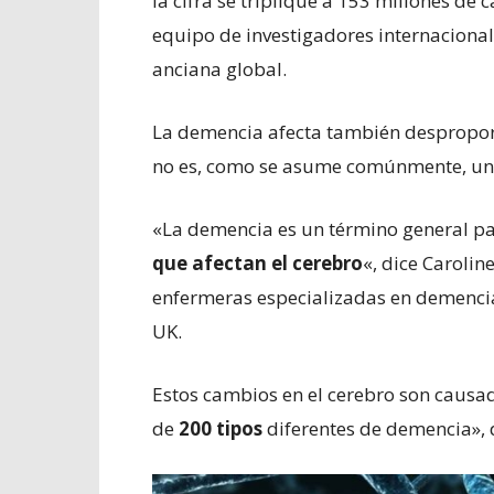
la cifra se triplique a 153 millones de
equipo de investigadores internacional
anciana global.
La demencia afecta también desprop
no es, como se asume comúnmente, u
«La demencia es un término general p
que afectan el cerebro
«, dice Carolin
enfermeras especializadas en demencia
UK.
Estos cambios en el cerebro son causa
de
200 tipos
diferentes de demencia», d