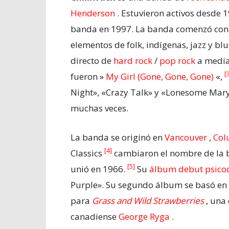
Henderson
. Estuvieron activos desde 
banda en 1997. La banda comenzó con
elementos de folk, indígenas, jazz y b
directo de
hard rock
/
pop rock
a media
[
fueron »
My Girl (Gone, Gone, Gone)
«,
Night», «Crazy Talk» y «Lonesome Mar
muchas veces.
La banda se originó en
Vancouver
,
Col
[4]
Classics
cambiaron el nombre de la
[5]
unió en 1966.
Su
álbum debut psico
Purple». Su segundo álbum se basó en l
para
Grass and Wild Strawberries
, una
canadiense
George Ryga
.