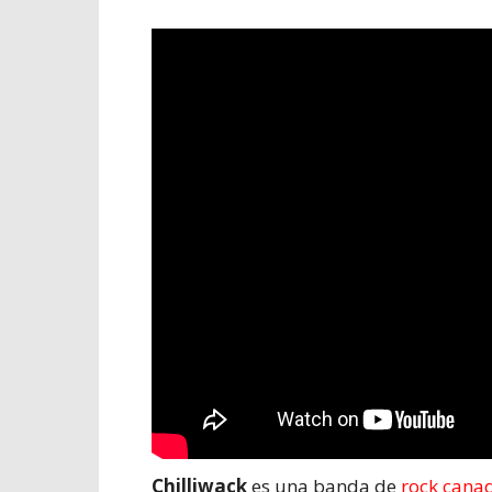
Chilliwack
es una banda de
rock
canad