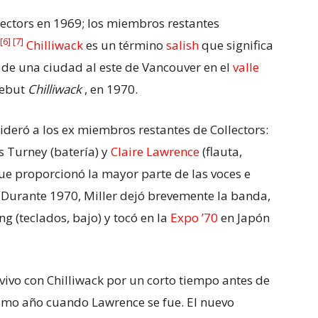
lectors en 1969; los miembros restantes
[6]
[7]
Chilliwack
es un término
salish
que significa
 de una ciudad al este de Vancouver en el
valle
debut
Chilliwack
, en 1970.
ideró a los ex miembros restantes de Collectors:
ss Turney (batería) y
Claire Lawrence
(flauta,
e proporcionó la mayor parte de las voces e
 Durante 1970, Miller dejó brevemente la banda,
g (teclados, bajo) y tocó en la
Expo ’70
en Japón
n vivo con Chilliwack por un corto tiempo antes de
smo año cuando Lawrence se fue. El nuevo