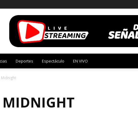
cias
Deportes
Espectáculo
EN VIVO
– Midnight
– MIDNIGHT