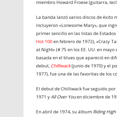
miembro Howard Froese (guitarra, tecla
La banda lanzó varios discos de éxito 
incluyeron «Lonesome Mary», que ingr
primer sencillo en las listas de Estado
Hot 100
en febrero de 1972), «Crazy Tal
at Night» (# 75 en los EE. UU. en mayo
basada en el blues que apareció en dif
debut,
Chilliwack
(junio de 1970) y el p
1977), fue una de las favoritas de los c
El debut de Chilliwack fue seguido po
1971 y
All Over You
en diciembre de 19
En abril de 1974, su álbum
Riding High