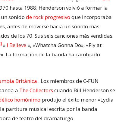
1970 hasta 1988; Henderson volvió a formar la
 un sonido
de rock progresivo
que incorporaba
lues, antes de moverse hacia un sonido más
dos de los 70. Sus seis canciones más vendidas
3]
»
I Believe
«, «Whatcha Gonna Do», «Fly at
y». La formación de la banda ha cambiado
umbia Británica
. Los miembros de C-FUN
 banda a
The Collectors
cuando Bill Henderson se
délico homónimo
produjo el éxito menor «Lydia
a partitura musical escrita por la banda
 obra de teatro del dramaturgo