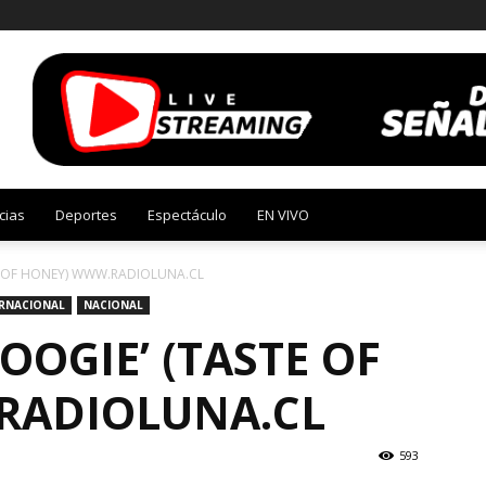
cias
Deportes
Espectáculo
EN VIVO
E OF HONEY) WWW.RADIOLUNA.CL
ERNACIONAL
NACIONAL
OOGIE’ (TASTE OF
RADIOLUNA.CL
593