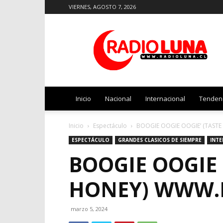
VIERNES, AGOSTO 7, 2026
Radio
Luna
Inicio
Nacional
Internacional
Tenden
Inicio
Espectáculo
BOOGIE OOGIE OOGIE’ (TAST
ESPECTÁCULO
GRANDES CLASICOS DE SIEMPRE
INT
BOOGIE OOGIE 
HONEY) WWW.
marzo 5, 2024