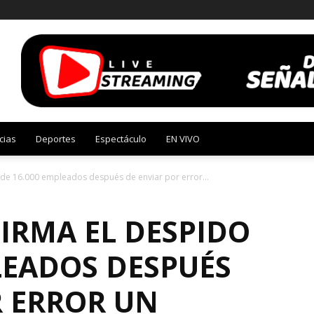
cias
Deportes
Espectáculo
EN VIVO
de 16.000 empleados después de enviar por error...
RMA EL DESPIDO
LEADOS DESPUÉS
R ERROR UN