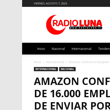
VIERNES, AGOSTO 7, 2026
Radio
Luna
Inicio
Nacional
Internacional
Tenden
Inicio
Internacional
Amazon confirma el despido 
INTERNACIONAL
NACIONAL
AMAZON CONFI
DE 16.000 EMP
DE ENVIAR PO