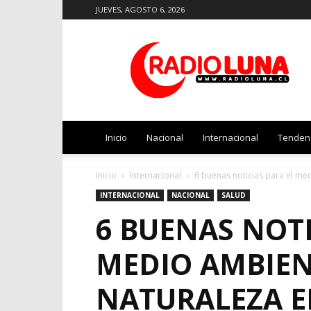
JUEVES, AGOSTO 6, 2026
Radio
Luna
Inicio
Nacional
Internacional
Tenden
Inicio
Internacional
6 buenas noticias para el me
INTERNACIONAL
NACIONAL
SALUD
6 BUENAS NOTI
MEDIO AMBIEN
NATURALEZA E